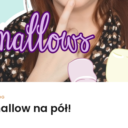
OG
allow na pół!