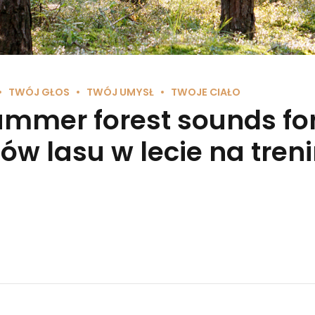
TWÓJ GŁOS
TWÓJ UMYSŁ
TWOJE CIAŁO
ummer forest sounds for 
ów lasu w lecie na tre