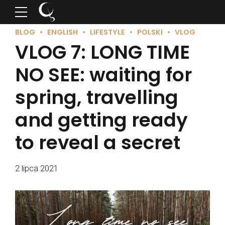
BLOG
ENGLISH
LIFESTYLE
POLSKI
VLOG
VLOG 7: LONG TIME
NO SEE: waiting for
spring, travelling
and getting ready
to reveal a secret
2 lipca 2021