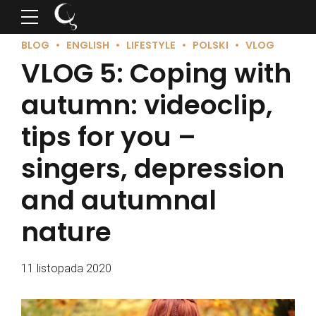
BLOG
ENGLISH
LIFESTYLE
POLSKI
VLOG
VLOG 5: Coping with
autumn: videoclip,
tips for you –
singers, depression
and autumnal
nature
11 listopada 2020